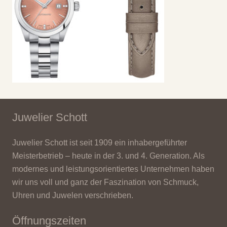
Juwelier Schott
Juwelier Schott ist seit 1909 ein inhabergeführter
Meisterbetrieb – heute in der 3. und 4. Generation. Als
modernes und leistungsorientiertes Unternehmen haben
wir uns voll und ganz der Faszination von Schmuck,
Uhren und Juwelen verschrieben.
Öffnungszeiten