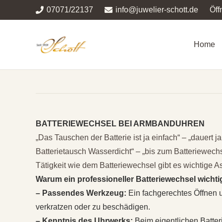
07071/22137
info@juwelier-schott.de
Öff
Home
BATTERIEWECHSEL BEI ARMBANDUHREN
„Das Tauschen der Batterie ist ja einfach“ – „dauert
Batterietausch Wasserdicht“ – „bis zum Batteriewechs
Tätigkeit wie dem Batteriewechsel gibt es wichtige 
Warum ein professioneller Batteriewechsel wichtig
– Passendes Werkzeug:
Ein fachgerechtes Öffnen 
verkratzen oder zu beschädigen.
– Kenntnis des Uhrwerks:
Beim eigentlichen Batte