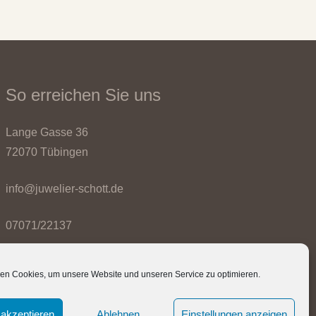
So erreichen Sie uns
Lange Gasse 36
72070 Tübingen
info@juwelier-schott.de
07071/22137
en Cookies, um unsere Website und unseren Service zu optimieren.
akzeptieren
Ablehnen
Einstellungen anzeigen