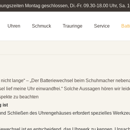
nungszeiten Montag geschlossen, Di.-Fr. 09.30-18.00 Uhr, Sa. 
Uhren
Schmuck
Trauringe
Service
Bat
 ja nicht lange“ – „Der Batteriewechsel beim Schuhmacher neben
el lief meine Uhr einwandfrei.“
Solche Aussagen hören wir leide
Aspekte zu beachten
 ist
und Schließen des Uhrengehäuses erfordert spezielles Werkzeu
riewechsel ist es entscheidend, das Uhrwerk zu kennen. Un