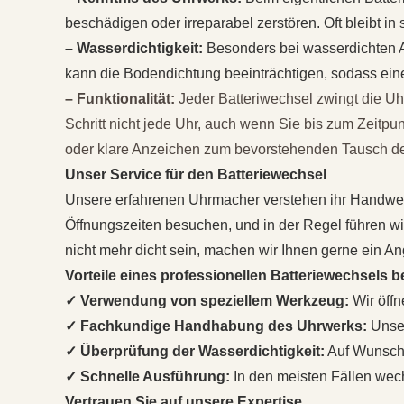
beschädigen oder irreparabel zerstören. Oft bleibt i
– Wasserdichtigkeit:
Besonders bei wasserdichten A
kann die Bodendichtung beeinträchtigen, sodass eine
– Funktionalität:
Jeder Batteriwechsel zwingt die Uh
Schritt nicht jede Uhr, auch wenn Sie bis zum Zeitpu
oder klare Anzeichen zum bevorstehenden Tausch der
Unser Service für den Batteriewechsel
Unsere erfahrenen Uhrmacher verstehen ihr Handwerk
Öffnungszeiten besuchen, und in der Regel führen wir 
nicht mehr dicht sein, machen wir Ihnen gerne ein An
Vorteile eines professionellen Batteriewechsels b
✓ Verwendung von speziellem Werkzeug:
Wir öffn
✓ Fachkundige Handhabung des Uhrwerks:
Unser
✓ Überprüfung der Wasserdichtigkeit:
Auf Wunsch p
✓ Schnelle Ausführung:
In den meisten Fällen wechs
Vertrauen Sie auf unsere Expertise