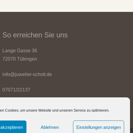
So erreichen Sie uns
Lange Gasse 36
72070 Tübingen
info@juwelier-schott.de
07071/22137
en Cookies, um unsere Website und unseren Service zu optimieren.
akzeptieren
Ablehnen
Einstellungen anzeigen