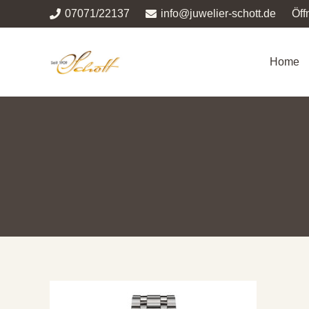
07071/22137
info@juwelier-schott.de
Öff
Home