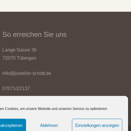
So erreichen Sie uns
Lange Gasse 36
72070 Tübingen
info@juwelier-schott.de
07071/22137
en Cookies, um unsere Website und unseren Service zu optimieren.
akzeptieren
Ablehnen
Einstellungen anzeigen