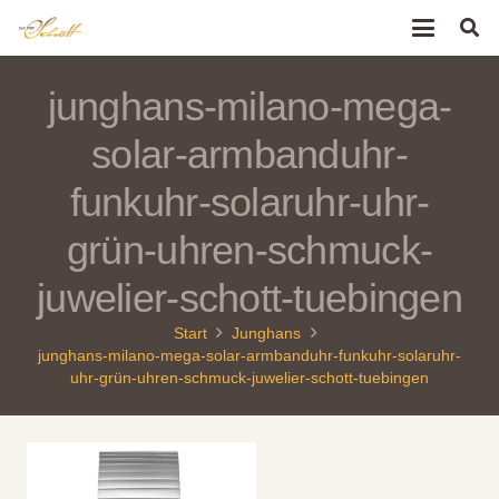
junghans-milano-mega-
solar-armbanduhr-
funkuhr-solaruhr-uhr-
grün-uhren-schmuck-
juwelier-schott-tuebingen
Start
Junghans
junghans-milano-mega-solar-armbanduhr-funkuhr-solaruhr-
uhr-grün-uhren-schmuck-juwelier-schott-tuebingen