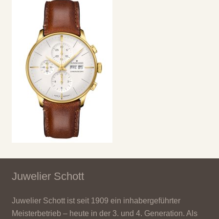
Juwelier Schott
Juwelier Schott ist seit 1909 ein inhabergeführter
Meisterbetrieb – heute in der 3. und 4. Generation. Als