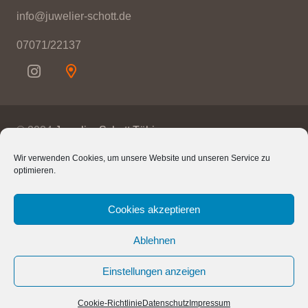
info@juwelier-schott.de
07071/22137
© 2024
Juwelier Schott Tübingen
Wir verwenden Cookies, um unsere Website und unseren Service zu
Kontakt
optimieren.
Impressum
Cookies akzeptieren
Datenschutz
Ablehnen
Lageplan
Einstellungen anzeigen
Cookie-Richtlinie (EU)
Cookie-Richtlinie
Datenschutz
Impressum