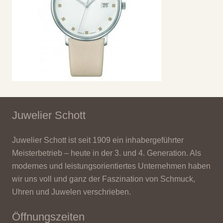
Juwelier Schott
Juwelier Schott ist seit 1909 ein inhabergeführter
Meisterbetrieb – heute in der 3. und 4. Generation. Als
modernes und leistungsorientiertes Unternehmen haben
wir uns voll und ganz der Faszination von Schmuck,
Uhren und Juwelen verschrieben.
Öffnungszeiten