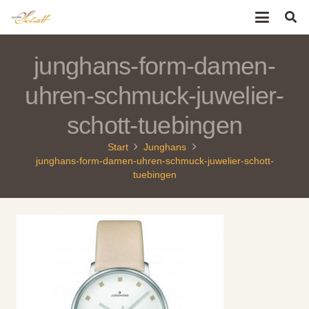
junghans-form-damen-
uhren-schmuck-juwelier-
schott-tuebingen
Start
Junghans
junghans-form-damen-uhren-schmuck-juwelier-schott-
tuebingen