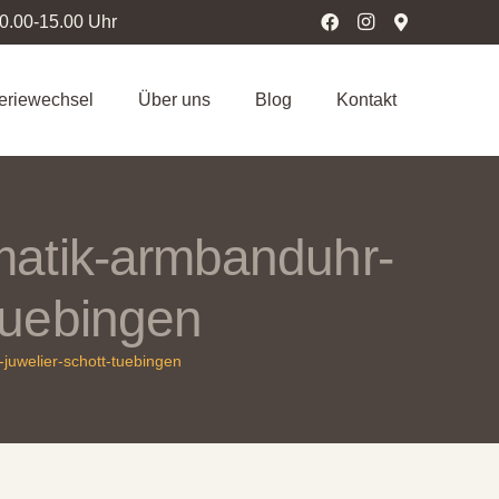
10.00-15.00 Uhr
teriewechsel
Über uns
Blog
Kontakt
matik-armbanduhr-
tuebingen
juwelier-schott-tuebingen