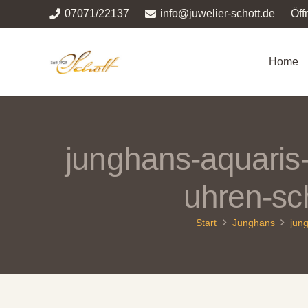
07071/22137
info@juwelier-schott.de
Öff
Home
junghans-aquaris
uhren-sc
Start
Junghans
jun