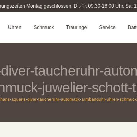
nungszeiten Montag geschlossen, Di.-Fr. 09.30-18.00 Uhr, Sa. 
Uhren
Schmuck
Trauringe
Service
Bat
-diver-taucheruhr-auto
hmuck-juwelier-schott-
ghans-aquaris-diver-taucheruhr-automatik-armbanduhr-uhren-schmuck-