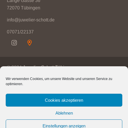
Lange Gasse 36
72070 Tübingen
info@juwelier-schott.de
07071/22137
© 2024
Juwelier Schott Tübingen
Wir verwenden Cookies, um unsere Website und unseren Service zu
Kontakt
optimieren.
Impressum
Cookies akzeptieren
Datenschutz
Ablehnen
Lageplan
Einstellungen anzeigen